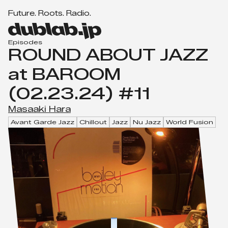
F
u
t
u
r
e
.
R
o
o
t
s
.
R
a
d
i
o
.
Men
d
u
Episodes
ROUND ABOUT JAZZ
b
l
at BAROOM
a
(02.23.24) #11
b.
j
Masaaki Hara
p
Avant Garde Jazz
Chillout
Jazz
Nu Jazz
World Fusion