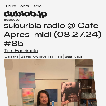
F
u
t
u
r
e
.
R
o
o
t
s
.
R
a
d
i
o
.
Men
d
u
Episodes
suburbia radio @ Cafe
b
l
Apres-midi (08.27.24)
a
#85
b.
j
Toru Hashimoto
p
Balearic
Beats
Chillout
Hip Hop
Jazz
Soul