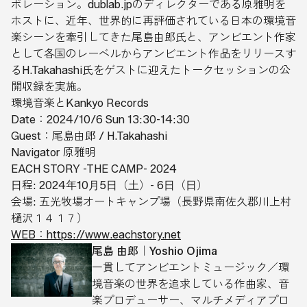
ボレーション。dublab.jpのディレクターである原雅明を
ホストに、近年、世界的に再評価されている日本の環境音
楽シーンを牽引してきた尾島由郎氏と、アンビエント作家
として各国のレーベルからアンビエント作品をリリースす
るH.Takahashi氏をゲストに迎えたトークセッションの公
開収録を実施。
環境音楽とKankyo Records
Date：2024/10/6 Sun 13:30-14:30
Guest：尾島由郎 / H.Takahashi
Navigator 原雅明
EACH STORY -THE CAMP- 2024
⽇程: 2024年10⽉5⽇（⼟）- 6⽇（⽇）
会場: 五光牧場オートキャンプ場（長野県南佐久郡川上村
樋沢１４１７）
WEB：https://www.eachstory.net
尾島 由郎｜Yoshio Ojima
一貫してアンビエントミュージック／環
境音楽の世界を追求している作曲家、音
楽プロデューサー、マルチメディアプロ