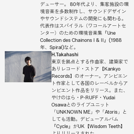
デューサー。 80年代より、集客施設の環
境音楽を多数制作し、サウンドデザイン
やサウンドシステムの開発にも関わる。
代表作はスパイラル（ワコールアートセ
ンター）のための環境音楽集『Une
Collection des Chainons I & II』(1988
年、Spiral)など。
H.Takahashi
東京を拠点とする作曲家、建築家で
ありレコード・ストア【Kankyo
Records】のオーナー。アンビエン
ト作家として各国のレーベルからア
ンビエント作品をリリース。また、
やけのはら・P-RUFF・Yudai
Osawaとのライブユニット
「UNKNOWN ME」や「Atoris」と
しても活動。デビューアルバム
『Cycle』がUK【Wisdom Teeth】
よりリリースされた。