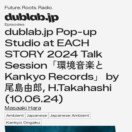
F
u
t
u
r
e
.
R
o
o
t
s
.
R
a
d
i
o
.
Men
d
u
Episodes
dublab.jp Pop-up
b
l
Studio at EACH
a
STORY 2024 Talk
b.
j
Session「環境音楽と
p
Kankyo Records」 by
尾島由郎, H.Takahashi
(10.06.24)
Masaaki Hara
Ambient
Japanese
Japanese Ambient
Kankyo Ongaku