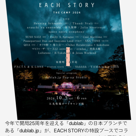
今年で開局25周年を迎える「dublab」の日本ブランチで
ある「dublab.jp」が、EACH STORYの特設ブースでコラ