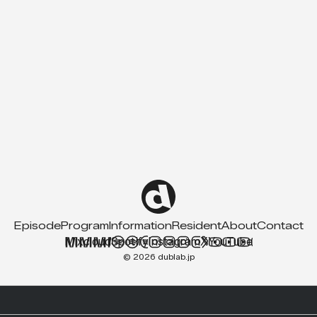
Episode
Program
Information
Resident
About
Contact
Mixcloud
Spotify
Instagram
X
YouTube
© 2026 dublab.jp