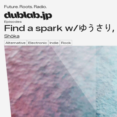
F
u
t
u
r
e
.
R
o
o
t
s
.
R
a
d
i
o
.
d
u
Episodes
Find a spark w/ゆうさり, r
b
l
Shöka
a
Alternative
Electronic
Indie
Rock
b.
j
p