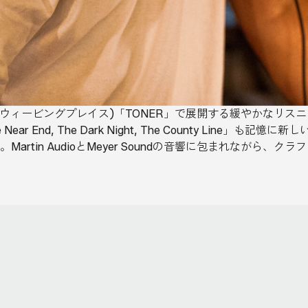
 place(ウィービングプレイス)「TONER」で展開する緩やかな
ear End, The Dark Night, The County Li
rtin AudioとMeyer Soundの音響に包まれながら