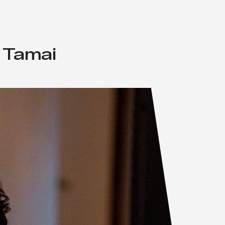
Men
 Tamai