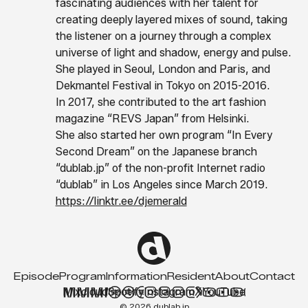
fascinating audiences with her talent for
creating deeply layered mixes of sound, taking
the listener on a journey through a complex
universe of light and shadow, energy and pulse.
She played in Seoul, London and Paris, and
Dekmantel Festival in Tokyo on 2015-2016.
In 2017, she contributed to the art fashion
magazine “REVS Japan” from Helsinki.
She also started her own program “In Every
Second Dream” on the Japanese branch
“dublab.jp” of the non-profit Internet radio
“dublab” in Los Angeles since March 2019.
https://linktr.ee/djemerald
Episode
Program
Information
Resident
About
Contact
Mixcloud
Spotify
Instagram
X
YouTube
© 2026 dublab.jp