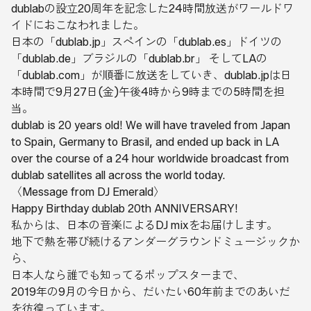
dublabの設立20周年を記念した24時間放送がワールドワ
イドにおこなわれました。
日本の「dublab.jp」スペインの「dublab.es」ドイツの
「dublab.de」ブラジルの「dublab.br」 そしてLAの
「dublab.com」が順番に放送をしていき、dublab.jpは日
本時間で9月27日(金)午後4時から9時までの5時間を担
当。
dublab is 20 years old! We will have traveled from Japan
to Spain, Germany to Brasil, and ended up back in LA
over the course of a 24 hour worldwide broadcast from
dublab satellites all across the world today.
〈Message from DJ Emerald〉
Happy Birthday dublab 20th ANNIVERSARY!
私からは、日本の音楽によるDJ mixをお届けします。
地下で熱を帯び続けるアンダーグラウンドミュージックか
ら、
日本人なら誰でも知ってるポップスターまで、
2019年の9月の今日から、だいたい60年前までのあいだ
を彷徨っています。