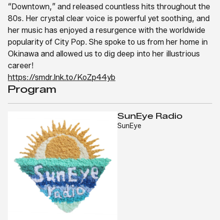
“Downtown,” and released countless hits throughout the
80s. Her crystal clear voice is powerful yet soothing, and
her music has enjoyed a resurgence with the worldwide
popularity of City Pop. She spoke to us from her home in
Okinawa and allowed us to dig deep into her illustrious
career!
https://smdr.lnk.to/KoZp44yb
Program
SunEye Radio
SunEye