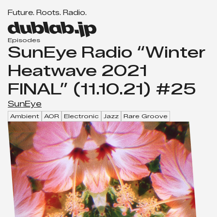
F
u
t
u
r
e
.
R
o
o
t
s
.
R
a
d
i
o
.
Men
d
u
Episodes
SunEye Radio “Winter
b
l
Heatwave 2021
a
FINAL” (11.10.21) #25
b.
j
SunEye
p
Ambient
AOR
Electronic
Jazz
Rare Groove