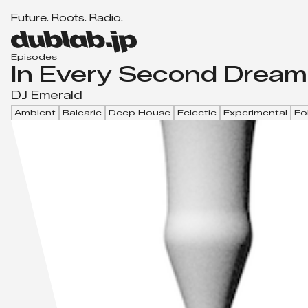
F
u
t
u
r
e
.
R
o
o
t
s
.
R
a
d
i
o
.
d
u
Episodes
In Every Second Drea
b
l
DJ Emerald
a
Ambient
Balearic
Deep House
Eclectic
Experimental
Fo
b.
j
p