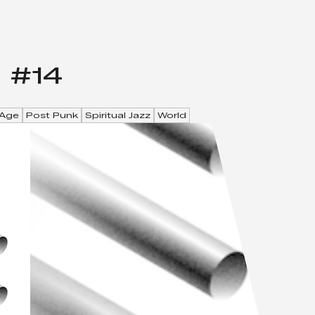
Men
) #14
Age
Post Punk
Spiritual Jazz
World