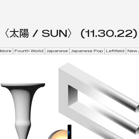
m〈太陽 / SUN〉 (11.30.22
lklore
Fourth World
Japanese
Japanese Pop
Leftfield
New 